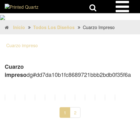
Inicio
Todos Los Diseños
Cuarzo Impreso
Cuarzo impreso
Cuarzo
dg#dd7da10b1fc8689721bbb2bdb0f35f6a
impreso
1
2
UBICACIÓN EN EE. UU.: 1800 PEACHTREE