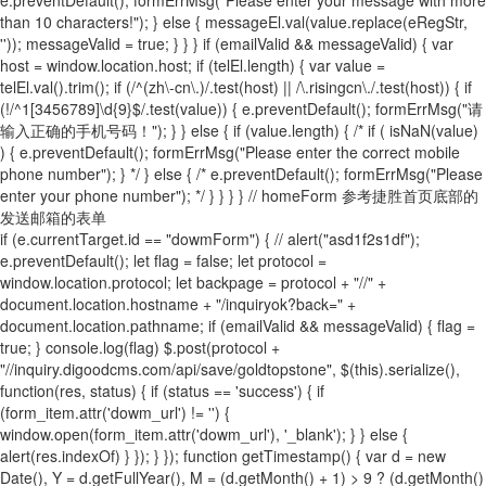
than 10 characters!"); } else { messageEl.val(value.replace(eRegStr,
'')); messageValid = true; } } } if (emailValid && messageValid) { var
host = window.location.host; if (telEl.length) { var value =
telEl.val().trim(); if (/^(zh\-cn\.)/.test(host) || /\.risingcn\./.test(host)) { if
(!/^1[3456789]\d{9}$/.test(value)) { e.preventDefault(); formErrMsg("请
输入正确的手机号码！"); } } else { if (value.length) { /* if ( isNaN(value)
) { e.preventDefault(); formErrMsg("Please enter the correct mobile
phone number"); } */ } else { /* e.preventDefault(); formErrMsg("Please
enter your phone number"); */ } } } } // homeForm 参考捷胜首页底部的
发送邮箱的表单
if (e.currentTarget.id == "dowmForm") { // alert("asd1f2s1df");
e.preventDefault(); let flag = false; let protocol =
window.location.protocol; let backpage = protocol + "//" +
document.location.hostname + "/inquiryok?back=" +
document.location.pathname; if (emailValid && messageValid) { flag =
true; } console.log(flag) $.post(protocol +
"//inquiry.digoodcms.com/api/save/goldtopstone", $(this).serialize(),
function(res, status) { if (status == 'success') { if
(form_item.attr('dowm_url') != '') {
window.open(form_item.attr('dowm_url'), '_blank'); } } else {
alert(res.indexOf) } }); } }); function getTimestamp() { var d = new
Date(), Y = d.getFullYear(), M = (d.getMonth() + 1) > 9 ? (d.getMonth()