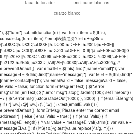
tapa de tocador
encimeras blancas
cuarzo blanco
"); $("form").submit(function(e) { var form_item = $(this);
console.log(form_item) /*emoji表情过滤*/ let eRegStr =
/[\uD83C|\uD83D|\uD83E][\uDC00-\uDFFF][\u200D|\uFE0F]|
[\uD83C|\uD83D|\uD83E][\uDC00-\uDFFF]|[0-9|*|#]\uFE0F\u20E3|[0-
9|#]\u20E3|[\u203C-\u3299]\uFE0F\u200D|[\u203C-\u3299]\uFE0F|
[\u2122-\u2B55]|\u303D|[\A9|\AE]\u3030|\uA9|\uAE|\u3030/ig; //
e.preventDefault(); var emailEl = $(this).find("[name='email']"); var
messageEl = $(this).find("[name='message']"); var telEl = $(this).find("
[name='contact[tel]']"); var emailValid = false, messageValid = false,
telValid = false; function formErrMsg(errText) { $(".error-
msg").html(errText); $(".error-msg").stop().fadeIn(100); setTimeout(()
=> { $(".error-msg").stop().fadeOut(1000); }, 3000); } if (emailEl.length)
{ if (!/[-\w\.]+@[-\w\.]+(\.[-\w]+)+/.test(emailEl.val())) {
e.preventDefault(); formErrMsg("Please enter the correct email
address!"); } else { emailValid = true; } } if (emailValid) { if
(messageEl.length) { // var value = messageEl.val().trim(); var value =
messageEl.val(); if (!/\S{10,}/g.test(value.replace(/\s/g, ""))) {
e.preventDefault(); formErrMsg("Please enter your message with more