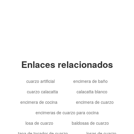
Copyright © 2012-2024 Goldtop Stone 2024
Todos los derechos reservados
Enlaces relacionados
cuarzo artificial
encimera de baño
cuarzo calacatta
calacatta blanco
encimera de cocina
encimera de cuarzo
encimeras de cuarzo para cocina
losa de cuarzo
baldosas de cuarzo
tapa de tocador de cuarzo
losas de cuarzo