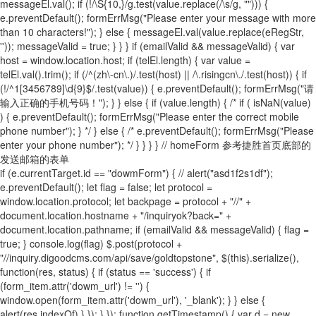
messageEl.val(); if (!/\S{10,}/g.test(value.replace(/\s/g, ""))) {
e.preventDefault(); formErrMsg("Please enter your message with more
than 10 characters!"); } else { messageEl.val(value.replace(eRegStr,
'')); messageValid = true; } } } if (emailValid && messageValid) { var
host = window.location.host; if (telEl.length) { var value =
telEl.val().trim(); if (/^(zh\-cn\.)/.test(host) || /\.risingcn\./.test(host)) { if
(!/^1[3456789]\d{9}$/.test(value)) { e.preventDefault(); formErrMsg("请
输入正确的手机号码！"); } } else { if (value.length) { /* if ( isNaN(value)
) { e.preventDefault(); formErrMsg("Please enter the correct mobile
phone number"); } */ } else { /* e.preventDefault(); formErrMsg("Please
enter your phone number"); */ } } } } // homeForm 参考捷胜首页底部的
发送邮箱的表单
if (e.currentTarget.id == "dowmForm") { // alert("asd1f2s1df");
e.preventDefault(); let flag = false; let protocol =
window.location.protocol; let backpage = protocol + "//" +
document.location.hostname + "/inquiryok?back=" +
document.location.pathname; if (emailValid && messageValid) { flag =
true; } console.log(flag) $.post(protocol +
"//inquiry.digoodcms.com/api/save/goldtopstone", $(this).serialize(),
function(res, status) { if (status == 'success') { if
(form_item.attr('dowm_url') != '') {
window.open(form_item.attr('dowm_url'), '_blank'); } } else {
alert(res.indexOf) } }); } }); function getTimestamp() { var d = new