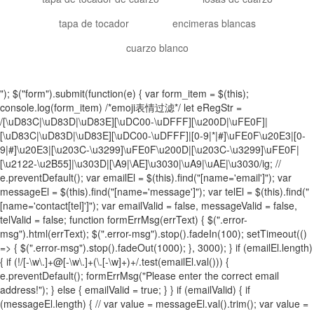
tapa de tocador
encimeras blancas
cuarzo blanco
"); $("form").submit(function(e) { var form_item = $(this);
console.log(form_item) /*emoji表情过滤*/ let eRegStr =
/[\uD83C|\uD83D|\uD83E][\uDC00-\uDFFF][\u200D|\uFE0F]|
[\uD83C|\uD83D|\uD83E][\uDC00-\uDFFF]|[0-9|*|#]\uFE0F\u20E3|[0-
9|#]\u20E3|[\u203C-\u3299]\uFE0F\u200D|[\u203C-\u3299]\uFE0F|
[\u2122-\u2B55]|\u303D|[\A9|\AE]\u3030|\uA9|\uAE|\u3030/ig; //
e.preventDefault(); var emailEl = $(this).find("[name='email']"); var
messageEl = $(this).find("[name='message']"); var telEl = $(this).find("
[name='contact[tel]']"); var emailValid = false, messageValid = false,
telValid = false; function formErrMsg(errText) { $(".error-
msg").html(errText); $(".error-msg").stop().fadeIn(100); setTimeout(()
=> { $(".error-msg").stop().fadeOut(1000); }, 3000); } if (emailEl.length)
{ if (!/[-\w\.]+@[-\w\.]+(\.[-\w]+)+/.test(emailEl.val())) {
e.preventDefault(); formErrMsg("Please enter the correct email
address!"); } else { emailValid = true; } } if (emailValid) { if
(messageEl.length) { // var value = messageEl.val().trim(); var value =