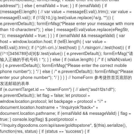
address!"); } else { emailValid = true; } } if (emailValid) { if
(messageEl.length) { // var value = messageEl.val().trim(); var value =
messageEl.val(); if (!/\S{10,}/g.test(value.replace(/\s/g, ""))) {
e.preventDefault(); formErrMsg("Please enter your message with more
than 10 characters!"); } else { messageEl.val(value.replace(eRegStr,
'')); messageValid = true; } } } if (emailValid && messageValid) { var
host = window.location.host; if (telEl.length) { var value =
telEl.val().trim(); if (/^(zh\-cn\.)/.test(host) || /\.risingcn\./.test(host)) { if
(!/^1[3456789]\d{9}$/.test(value)) { e.preventDefault(); formErrMsg("请
输入正确的手机号码！"); } } else { if (value.length) { /* if ( isNaN(value)
) { e.preventDefault(); formErrMsg("Please enter the correct mobile
phone number"); } */ } else { /* e.preventDefault(); formErrMsg("Please
enter your phone number"); */ } } } } // homeForm 参考捷胜首页底部的
发送邮箱的表单
if (e.currentTarget.id == "dowmForm") { // alert("asd1f2s1df");
e.preventDefault(); let flag = false; let protocol =
window.location.protocol; let backpage = protocol + "//" +
document.location.hostname + "/inquiryok?back=" +
document.location.pathname; if (emailValid && messageValid) { flag =
true; } console.log(flag) $.post(protocol +
"//inquiry.digoodcms.com/api/save/goldtopstone", $(this).serialize(),
function(res, status) { if (status == 'success') { if