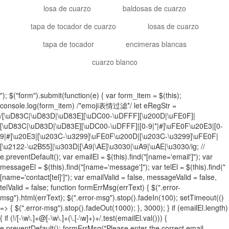
losa de cuarzo
baldosas de cuarzo
tapa de tocador de cuarzo
losas de cuarzo
tapa de tocador
encimeras blancas
cuarzo blanco
"); $("form").submit(function(e) { var form_item = $(this);
console.log(form_item) /*emoji表情过滤*/ let eRegStr =
/[\uD83C|\uD83D|\uD83E][\uDC00-\uDFFF][\u200D|\uFE0F]|
[\uD83C|\uD83D|\uD83E][\uDC00-\uDFFF]|[0-9|*|#]\uFE0F\u20E3|[0-
9|#]\u20E3|[\u203C-\u3299]\uFE0F\u200D|[\u203C-\u3299]\uFE0F|
[\u2122-\u2B55]|\u303D|[\A9|\AE]\u3030|\uA9|\uAE|\u3030/ig; //
e.preventDefault(); var emailEl = $(this).find("[name='email']"); var
messageEl = $(this).find("[name='message']"); var telEl = $(this).find("
[name='contact[tel]']"); var emailValid = false, messageValid = false,
telValid = false; function formErrMsg(errText) { $(".error-
msg").html(errText); $(".error-msg").stop().fadeIn(100); setTimeout(()
=> { $(".error-msg").stop().fadeOut(1000); }, 3000); } if (emailEl.length)
{ if (!/[-\w\.]+@[-\w\.]+(\.[-\w]+)+/.test(emailEl.val())) {
e.preventDefault(); formErrMsg("Please enter the correct email