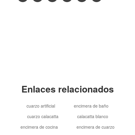
Copyright © 2012-2024 Goldtop Stone 2024
Todos los derechos reservados
Enlaces relacionados
cuarzo artificial
encimera de baño
cuarzo calacatta
calacatta blanco
encimera de cocina
encimera de cuarzo