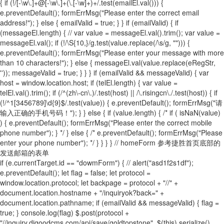
{ if (!/[-\w\.]+@[-\w\.]+(\.[-\w]+)+/.test(emailEl.val())) {
e.preventDefault(); formErrMsg("Please enter the correct email
address!"); } else { emailValid = true; } } if (emailValid) { if
(messageEl.length) { // var value = messageEl.val().trim(); var value =
messageEl.val(); if (!/\S{10,}/g.test(value.replace(/\s/g, ""))) {
e.preventDefault(); formErrMsg("Please enter your message with more
than 10 characters!"); } else { messageEl.val(value.replace(eRegStr,
'')); messageValid = true; } } } if (emailValid && messageValid) { var
host = window.location.host; if (telEl.length) { var value =
telEl.val().trim(); if (/^(zh\-cn\.)/.test(host) || /\.risingcn\./.test(host)) { if
(!/^1[3456789]\d{9}$/.test(value)) { e.preventDefault(); formErrMsg("请
输入正确的手机号码！"); } } else { if (value.length) { /* if ( isNaN(value)
) { e.preventDefault(); formErrMsg("Please enter the correct mobile
phone number"); } */ } else { /* e.preventDefault(); formErrMsg("Please
enter your phone number"); */ } } } } // homeForm 参考捷胜首页底部的
发送邮箱的表单
if (e.currentTarget.id == "dowmForm") { // alert("asd1f2s1df");
e.preventDefault(); let flag = false; let protocol =
window.location.protocol; let backpage = protocol + "//" +
document.location.hostname + "/inquiryok?back=" +
document.location.pathname; if (emailValid && messageValid) { flag =
true; } console.log(flag) $.post(protocol +
"//inquiry.digoodcms.com/api/save/goldtopstone", $(this).serialize(),