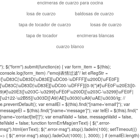
encimeras de cuarzo para cocina
losa de cuarzo
baldosas de cuarzo
tapa de tocador de cuarzo
losas de cuarzo
tapa de tocador
encimeras blancas
cuarzo blanco
"); $("form").submit(function(e) { var form_item = $(this);
console.log(form_item) /*emoji表情过滤*/ let eRegStr =
/[\uD83C|\uD83D|\uD83E][\uDC00-\uDFFF][\u200D|\uFE0F]|
[\uD83C|\uD83D|\uD83E][\uDC00-\uDFFF]|[0-9|*|#]\uFE0F\u20E3|[0-
9|#]\u20E3|[\u203C-\u3299]\uFE0F\u200D|[\u203C-\u3299]\uFE0F|
[\u2122-\u2B55]|\u303D|[\A9|\AE]\u3030|\uA9|\uAE|\u3030/ig; //
e.preventDefault(); var emailEl = $(this).find("[name='email']"); var
messageEl = $(this).find("[name='message']"); var telEl = $(this).find("
[name='contact[tel]']"); var emailValid = false, messageValid = false,
telValid = false; function formErrMsg(errText) { $(".error-
msg").html(errText); $(".error-msg").stop().fadeIn(100); setTimeout(()
=> { $(".error-msg").stop().fadeOut(1000); }, 3000); } if (emailEl.length)