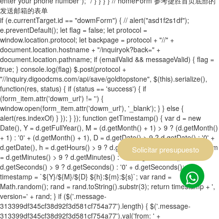
enter your phone number"); */ } } } } // homeForm 参考捷胜首页底部的
发送邮箱的表单
if (e.currentTarget.id == "dowmForm") { // alert("asd1f2s1df");
e.preventDefault(); let flag = false; let protocol =
window.location.protocol; let backpage = protocol + "//" +
document.location.hostname + "/inquiryok?back=" +
document.location.pathname; if (emailValid && messageValid) { flag =
true; } console.log(flag) $.post(protocol +
"//inquiry.digoodcms.com/api/save/goldtopstone", $(this).serialize(),
function(res, status) { if (status == 'success') { if
(form_item.attr('dowm_url') != '') {
window.open(form_item.attr('dowm_url'), '_blank'); } } else {
alert(res.indexOf) } }); } }); function getTimestamp() { var d = new
Date(), Y = d.getFullYear(), M = (d.getMonth() + 1) > 9 ? (d.getMonth()
+ 1) : '0' + (d.getMonth() + 1), D = d.getDate() > 9 ? d.getDate() : '0' +
d.getDate(), h = d.getHours() > 9 ? d.getHours() : '0' + d.getHours(), m
Solicitar presupuesto
= d.getMinutes() > 9 ? d.getMinutes() : '0' + d.getMinutes(), s =
d.getSeconds() > 9 ? d.getSeconds() : '0' + d.getSeconds(); var
timestamp = `${Y}/${M}/${D} ${h}:${m}:${s}`; var rand =
Math.random(); rand = rand.toString().substr(3); return timestamp + ',
version=' + rand; } if ($('.message-
313399df345cf38d92f3d581cf754a77').length) { $('.message-
313399df345cf38d92f3d581cf754a77').val('from: ' +