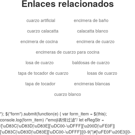
Enlaces relacionados
cuarzo artificial
encimera de baño
cuarzo calacatta
calacatta blanco
encimera de cocina
encimera de cuarzo
encimeras de cuarzo para cocina
losa de cuarzo
baldosas de cuarzo
tapa de tocador de cuarzo
losas de cuarzo
tapa de tocador
encimeras blancas
cuarzo blanco
"); $("form").submit(function(e) { var form_item = $(this);
console.log(form_item) /*emoji表情过滤*/ let eRegStr =
/[\uD83C|\uD83D|\uD83E][\uDC00-\uDFFF][\u200D|\uFE0F]|
[\uD83C|\uD83D|\uD83E][\uDC00-\uDFFF]|[0-9|*|#]\uFE0F\u20E3|[0-