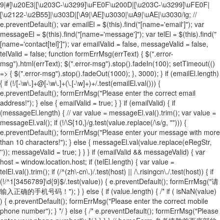
9|#]\u20E3|[\u203C-\u3299]\uFE0F\u200D|[\u203C-\u3299]\uFE0F|
[\u2122-\u2B55]|\u303D|[\A9|\AE]\u3030|\uA9|\uAE|\u3030/ig; //
e.preventDefault(); var emailEl = $(this).find("[name='email']"); var
messageEl = $(this).find("[name='message']"); var telEl = $(this).find("
[name='contact[tel]']"); var emailValid = false, messageValid = false,
telValid = false; function formErrMsg(errText) { $(".error-
msg").html(errText); $(".error-msg").stop().fadeIn(100); setTimeout(()
=> { $(".error-msg").stop().fadeOut(1000); }, 3000); } if (emailEl.length)
{ if (!/[-\w\.]+@[-\w\.]+(\.[-\w]+)+/.test(emailEl.val())) {
e.preventDefault(); formErrMsg("Please enter the correct email
address!"); } else { emailValid = true; } } if (emailValid) { if
(messageEl.length) { // var value = messageEl.val().trim(); var value =
messageEl.val(); if (!/\S{10,}/g.test(value.replace(/\s/g, ""))) {
e.preventDefault(); formErrMsg("Please enter your message with more
than 10 characters!"); } else { messageEl.val(value.replace(eRegStr,
'')); messageValid = true; } } } if (emailValid && messageValid) { var
host = window.location.host; if (telEl.length) { var value =
telEl.val().trim(); if (/^(zh\-cn\.)/.test(host) || /\.risingcn\./.test(host)) { if
(!/^1[3456789]\d{9}$/.test(value)) { e.preventDefault(); formErrMsg("请
输入正确的手机号码！"); } } else { if (value.length) { /* if ( isNaN(value)
) { e.preventDefault(); formErrMsg("Please enter the correct mobile
phone number"); } */ } else { /* e.preventDefault(); formErrMsg("Please