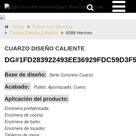
Inicio
Todos Los Diseños
Cuarzo Diseño Caliente
6088 Hermes
CUARZO DISEÑO CALIENTE
DG#1FD283922493EE36929FDC59D3F5
Base de diseño:
Serie Concreto Cuarzo
Acabado:
Pulido; Apomazado; Cuero;
Aplicación del producto:
Encimera prefabricada;
Encimera de cocina;
Encimera de baño;
Encimera de tocador;
Tableros de mesa;