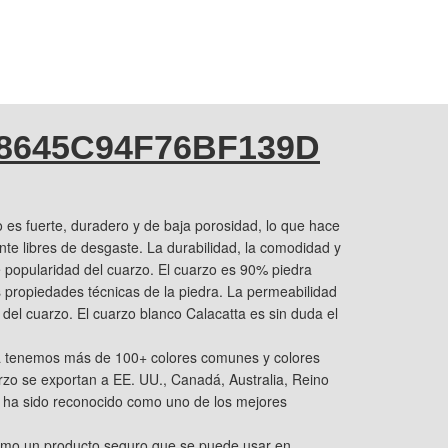
8645C94F76BF139D
 es fuerte, duradero y de baja porosidad, lo que hace
te libres de desgaste. La durabilidad, la comodidad y
te popularidad del cuarzo. El cuarzo es 90% piedra
as propiedades técnicas de la piedra. La permeabilidad
del cuarzo. El cuarzo blanco Calacatta es sin duda el
a tenemos más de 100+ colores comunes y colores
arzo se exportan a EE. UU., Canadá, Australia, Reino
ha sido reconocido como uno de los mejores
mo un producto seguro que se puede usar en