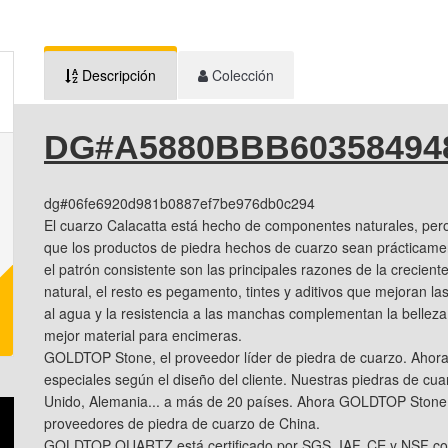
Descripción
Colección
DG#A5880BBB60358494
dg#06fe6920d981b0887ef7be976db0c294
El cuarzo Calacatta está hecho de componentes naturales, pero
que los productos de piedra hechos de cuarzo sean prácticamen
el patrón consistente son las principales razones de la crecien
natural, el resto es pegamento, tintes y aditivos que mejoran l
al agua y la resistencia a las manchas complementan la belleza 
mejor material para encimeras.
GOLDTOP Stone, el proveedor líder de piedra de cuarzo. Ahor
especiales según el diseño del cliente. Nuestras piedras de cu
Unido, Alemania... a más de 20 países. Ahora GOLDTOP Stone 
proveedores de piedra de cuarzo de China.
GOLDTOP QUARTZ está certificado por SGS, IAF, CE y NSF co