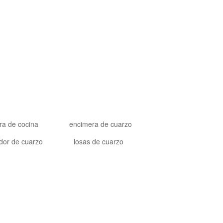
24 Goldtop Stone 2024 Todos los derechos reservados
ra de cocina
encimera de cuarzo
dor de cuarzo
losas de cuarzo