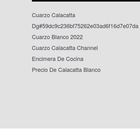
Cuarzo Calacatta
Dg#59dc9c236bf75262e03ad6f16d7e07da
Cuarzo Blanco 2022
Cuarzo Calacatta Channel
Encimera De Cocina
Precio De Calacatta Blanco
UBICACIÓN EN EE. UU.: 1800 PEACHTREE ST NW 