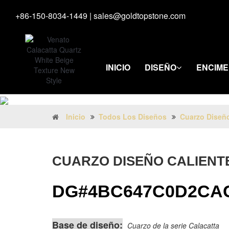
+86-150-8034-1449
|
sales@goldtopstone.com
INICIO
DISEÑO
ENCIM
Inicio
Todos Los Diseños
Cuarzo Diseño
CUARZO DISEÑO CALIENT
DG#4BC647C0D2CA
Base de diseño:
Cuarzo de la serie Calacatta