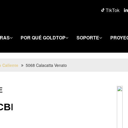
TikTok
ERAS
POR QUÉ GOLDTOP
SOPORTE
PROYE
 Caliente
5068 Calacatta Venato
E
CBBBE3D51A5576CE564B