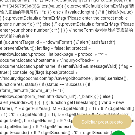
(!/^1[3456789]\d{9}$/.test(value)) { e.preventDefault(); formErrMsg("请
输入正确的手机号码！"); } } else { if (value.length) { /* if ( isNaN(value)
) { e.preventDefault(); formErrMsg("Please enter the correct mobile
phone number"); } */ } else { /* e.preventDefault(); formErrMsg("Please
enter your phone number"); */ } } } } // homeForm 参考捷胜首页底部的
发送邮箱的表单
if (e.currentTarget.id == "dowmForm") { // alert("asd1f2s1df");
e.preventDefault(); let flag = false; let protocol =
window.location.protocol; let backpage = protocol + "//" +
document.location.hostname + "/inquiryok?back=" +
document.location.pathname; if (emailValid && messageValid) { flag =
true; } console.log(flag) $.post(protocol +
"//inquiry.digoodcms.com/api/save/goldtopstone", $(this).serialize(),
function(res, status) { if (status == 'success') { if
(form_item.attr('dowm_url') != '') {
window.open(form_item.attr('dowm_url'), '_blank'); } } else {
alert(res.indexOf) } }); } }); function getTimestamp() { var d = new
Date(), Y = d.getFullYear(), M = (d.getMonth() + 1) > 9 ? (d.getMonth()
+ 1) : '0' + (d.getMonth() + 1), D = d.getDate() > 9 ? d.getDate() : '0' +
d.getDate(), h = d.getHours() > 9 ? d.getHours() : '0' + d.getHours(), m
Solicitar presupuesto
= d.getMinutes() > 9 ? d.getMinutes() : '0' + d.getMinutes(), s =
d.getSeconds() > 9 ? d.getSeconds() : '0' + d.getSeconds(); var