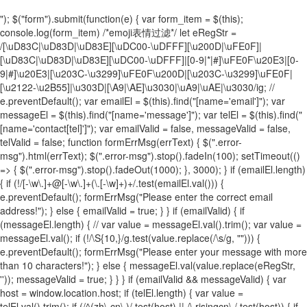
"); $("form").submit(function(e) { var form_item = $(this);
console.log(form_item) /*emoji表情过滤*/ let eRegStr =
/[\uD83C|\uD83D|\uD83E][\uDC00-\uDFFF][\u200D|\uFE0F]|
[\uD83C|\uD83D|\uD83E][\uDC00-\uDFFF]|[0-9|*|#]\uFE0F\u20E3|[0-
9|#]\u20E3|[\u203C-\u3299]\uFE0F\u200D|[\u203C-\u3299]\uFE0F|
[\u2122-\u2B55]|\u303D|[\A9|\AE]\u3030|\uA9|\uAE|\u3030/ig; //
e.preventDefault(); var emailEl = $(this).find("[name='email']"); var
messageEl = $(this).find("[name='message']"); var telEl = $(this).find("
[name='contact[tel]']"); var emailValid = false, messageValid = false,
telValid = false; function formErrMsg(errText) { $(".error-
msg").html(errText); $(".error-msg").stop().fadeIn(100); setTimeout(()
=> { $(".error-msg").stop().fadeOut(1000); }, 3000); } if (emailEl.length)
{ if (!/[-\w\.]+@[-\w\.]+(\.[-\w]+)+/.test(emailEl.val())) {
e.preventDefault(); formErrMsg("Please enter the correct email
address!"); } else { emailValid = true; } } if (emailValid) { if
(messageEl.length) { // var value = messageEl.val().trim(); var value =
messageEl.val(); if (!/\S{10,}/g.test(value.replace(/\s/g, ""))) {
e.preventDefault(); formErrMsg("Please enter your message with more
than 10 characters!"); } else { messageEl.val(value.replace(eRegStr,
'')); messageValid = true; } } } if (emailValid && messageValid) { var
host = window.location.host; if (telEl.length) { var value =
telEl.val().trim(); if (/^(zh\-cn\.)/.test(host) || /\.risingcn\./.test(host)) { if