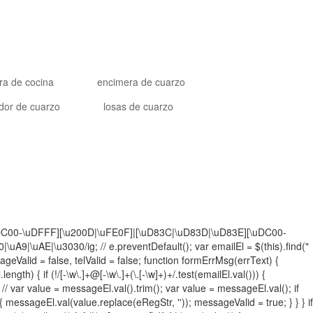
ra de cocina
encimera de cuarzo
dor de cuarzo
losas de cuarzo
][\uDC00-\uDFFF][\u200D|\uFE0F]|[\uD83C|\uD83D|\uD83E][\uDC00-
|\uAE|\u3030/ig; // e.preventDefault(); var emailEl = $(this).find("
ageValid = false, telValid = false; function formErrMsg(errText) {
gth) { if (!/[-\w\.]+@[-\w\.]+(\.[-\w]+)+/.test(emailEl.val())) {
 // var value = messageEl.val().trim(); var value = messageEl.val(); if
 messageEl.val(value.replace(eRegStr, '')); messageValid = true; } } } if