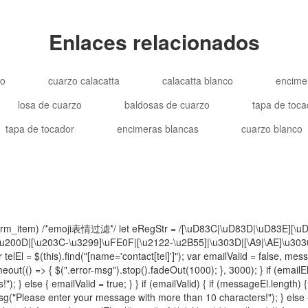
Enlaces relacionados
ño
cuarzo calacatta
calacatta blanco
encime
losa de cuarzo
baldosas de cuarzo
tapa de toca
tapa de tocador
encimeras blancas
cuarzo blanco
e.log(form_item) /*emoji表情过滤*/ let eRegStr = /[\uD83C|\uD83D|\uD83E
00D|[\u203C-\u3299]\uFE0F|[\u2122-\u2B55]|\u303D|[\A9|\AE]\u3030|\uA9
elEl = $(this).find("[name='contact[tel]']"); var emailValid = false, mess
ut(() => { $(".error-msg").stop().fadeOut(1000); }, 3000); } if (emailEl.len
 } else { emailValid = true; } } if (emailValid) { if (messageEl.length) {
rMsg("Please enter your message with more than 10 characters!"); } else {