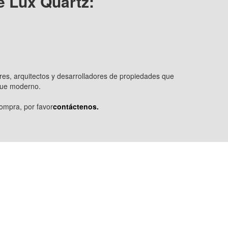
e Lux Quartz:
res, arquitectos y desarrolladores de propiedades que
oque moderno.
compra, por favor
contáctenos.
Inicio
Diseño
ENCIMERAS
om
Por qué Goldtop
Soporte
Proyecto
Contáctenos
17)206-
Exposición