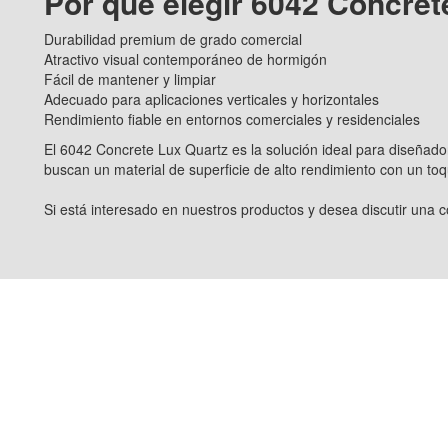
Por qué elegir 6042 Concret
Durabilidad premium de grado comercial
Atractivo visual contemporáneo de hormigón
Fácil de mantener y limpiar
Adecuado para aplicaciones verticales y horizontales
Rendimiento fiable en entornos comerciales y residenciales
El 6042 Concrete Lux Quartz es la solución ideal para diseñado
buscan un material de superficie de alto rendimiento con un t
Si está interesado en nuestros productos y desea discutir una 
STE 410, ATLANTA, GA
sales@goldtopstone.c
+86-150-8034-1449
Xinlinwan Road, Distrito
+1(470)231-6626
/
+1(6
0479