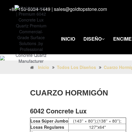
+86-150-8034-1449
|
sales@goldtopstone.com
INICIO
DISEÑO
ENCIM
Inicio
Todos Los Diseños
Cuarzo Hormi
CUARZO HORMIGÓN
6042 Concrete Lux
Losa Súper Jumbo
(143'' × 80'');(138'' × 80'');
Losas Regulares
127"x64"