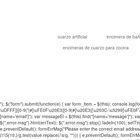
cuarzo artificial
encimera de ba
encimeras de cuarzo para cocina
"); $("form").submit(function(e) { var form_item = $(this); consol
\uDFFF]|[0-9|*|#]\uFE0F\u20E3|[0-9|#]\u20E3|[\u203C-\u3299]\uFE0F\u2
[name='email']"); var messageEl = $(this).find("[name='message']"); var t
$(".error-msg").html(errText); $(".error-msg").stop().fadeIn(100); setTimeo
e.preventDefault(); formErrMsg("Please enter the correct email address!");
(!/\S{10,}/g.test(value.replace(/\s/g, ""))) { e.preventDefault(); formEr