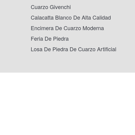
Cuarzo Givenchi
Calacatta Blanco De Alta Calidad
Encimera De Cuarzo Moderna
Feria De Piedra
Losa De Piedra De Cuarzo Artificial
UBICACIÓN EN EE. UU.: 1800 PEACHTREE ST NW 
30309
UBICACIÓN EN CHINA: Habitación 2505/2512, No.464 
de Jimei, Xiamen, 361022
UBICACIÓN EN TAILANDIA: Moo.2, Kalong, Amphur