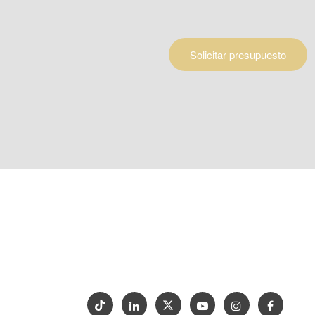
Solicitar presupuesto
Inicio
Diseño
ENCIMERAS
om
Por qué Goldtop
Soporte
Proyecto
Contáctenos
17)206-
Exposición
 natural