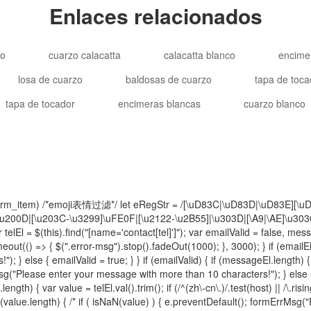
Enlaces relacionados
ño
cuarzo calacatta
calacatta blanco
encime
losa de cuarzo
baldosas de cuarzo
tapa de toca
tapa de tocador
encimeras blancas
cuarzo blanco
e.log(form_item) /*emoji表情过滤*/ let eRegStr = /[\uD83C|\uD83D|\uD83E
00D|[\u203C-\u3299]\uFE0F|[\u2122-\u2B55]|\u303D|[\A9|\AE]\u3030|\uA9
elEl = $(this).find("[name='contact[tel]']"); var emailValid = false, mess
ut(() => { $(".error-msg").stop().fadeOut(1000); }, 3000); } if (emailEl.len
 } else { emailValid = true; } } if (emailValid) { if (messageEl.length) {
rMsg("Please enter your message with more than 10 characters!"); } else {
gth) { var value = telEl.val().trim(); if (/^(zh\-cn\.)/.test(host) || /\.risi
ength) { /* if ( isNaN(value) ) { e.preventDefault(); formErrMsg("Ple