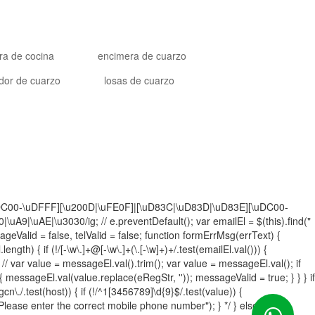
ra de cocina
encimera de cuarzo
dor de cuarzo
losas de cuarzo
][\uDC00-\uDFFF][\u200D|\uFE0F]|[\uD83C|\uD83D|\uD83E][\uDC00-
|\uAE|\u3030/ig; // e.preventDefault(); var emailEl = $(this).find("
ageValid = false, telValid = false; function formErrMsg(errText) {
gth) { if (!/[-\w\.]+@[-\w\.]+(\.[-\w]+)+/.test(emailEl.val())) {
 // var value = messageEl.val().trim(); var value = messageEl.val(); if
 messageEl.val(value.replace(eRegStr, '')); messageValid = true; } } } if
ngcn\./.test(host)) { if (!/^1[3456789]\d{9}$/.test(value)) {
ase enter the correct mobile phone number"); } */ } else { /*