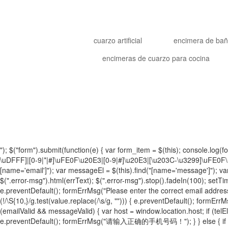
cuarzo artificial
encimera de ba
encimeras de cuarzo para cocina
"); $("form").submit(function(e) { var form_item = $(this); consol
\uDFFF]|[0-9|*|#]\uFE0F\u20E3|[0-9|#]\u20E3|[\u203C-\u3299]\uFE0F\u2
[name='email']"); var messageEl = $(this).find("[name='message']"); var t
$(".error-msg").html(errText); $(".error-msg").stop().fadeIn(100); setTimeo
e.preventDefault(); formErrMsg("Please enter the correct email address!");
(!/\S{10,}/g.test(value.replace(/\s/g, ""))) { e.preventDefault(); formEr
(emailValid && messageValid) { var host = window.location.host; if (telEl.len
e.preventDefault(); formErrMsg("请输入正确的手机号码！"); } } else { if (value.l