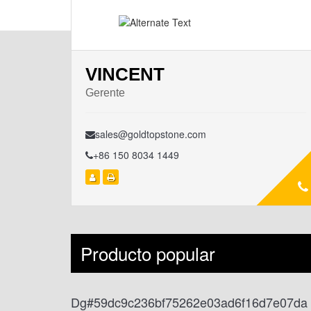
VINCENT
Gerente
sales@goldtopstone.com
+86 150 8034 1449
Producto popular
Dg#59dc9c236bf75262e03ad6f16d7e07da