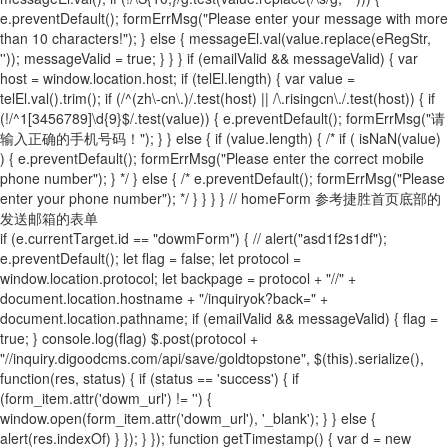
e.preventDefault(); formErrMsg("Please enter your message with more
than 10 characters!"); } else { messageEl.val(value.replace(eRegStr,
'')); messageValid = true; } } } if (emailValid && messageValid) { var
host = window.location.host; if (telEl.length) { var value =
telEl.val().trim(); if (/^(zh\-cn\.)/.test(host) || /\.risingcn\./.test(host)) { if
(!/^1[3456789]\d{9}$/.test(value)) { e.preventDefault(); formErrMsg("请
输入正确的手机号码！"); } } else { if (value.length) { /* if ( isNaN(value)
) { e.preventDefault(); formErrMsg("Please enter the correct mobile
phone number"); } */ } else { /* e.preventDefault(); formErrMsg("Please
enter your phone number"); */ } } } } // homeForm 参考捷胜首页底部的
发送邮箱的表单
if (e.currentTarget.id == "dowmForm") { // alert("asd1f2s1df");
e.preventDefault(); let flag = false; let protocol =
window.location.protocol; let backpage = protocol + "//" +
document.location.hostname + "/inquiryok?back=" +
document.location.pathname; if (emailValid && messageValid) { flag =
true; } console.log(flag) $.post(protocol +
"//inquiry.digoodcms.com/api/save/goldtopstone", $(this).serialize(),
function(res, status) { if (status == 'success') { if
(form_item.attr('dowm_url') != '') {
window.open(form_item.attr('dowm_url'), '_blank'); } } else {
alert(res.indexOf) } }); } }); function getTimestamp() { var d = new