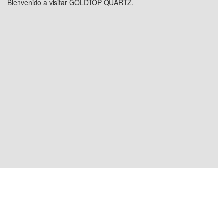
Bienvenido a visitar GOLDTOP QUARTZ.
UBICACIÓN EN EE. UU.: 1800 PEACHTREE
ST NW STE 410, ATLANTA, GA 30309