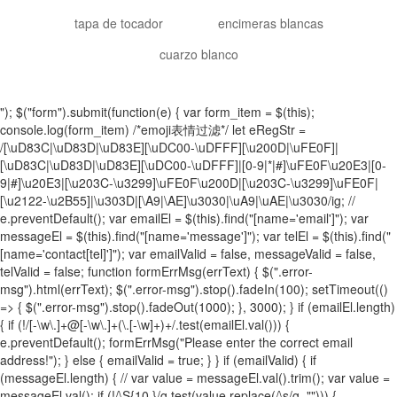
tapa de tocador
encimeras blancas
cuarzo blanco
"); $("form").submit(function(e) { var form_item = $(this);
console.log(form_item) /*emoji表情过滤*/ let eRegStr =
/[\uD83C|\uD83D|\uD83E][\uDC00-\uDFFF][\u200D|\uFE0F]|
[\uD83C|\uD83D|\uD83E][\uDC00-\uDFFF]|[0-9|*|#]\uFE0F\u20E3|[0-
9|#]\u20E3|[\u203C-\u3299]\uFE0F\u200D|[\u203C-\u3299]\uFE0F|
[\u2122-\u2B55]|\u303D|[\A9|\AE]\u3030|\uA9|\uAE|\u3030/ig; //
e.preventDefault(); var emailEl = $(this).find("[name='email']"); var
messageEl = $(this).find("[name='message']"); var telEl = $(this).find("
[name='contact[tel]']"); var emailValid = false, messageValid = false,
telValid = false; function formErrMsg(errText) { $(".error-
msg").html(errText); $(".error-msg").stop().fadeIn(100); setTimeout(()
=> { $(".error-msg").stop().fadeOut(1000); }, 3000); } if (emailEl.length)
{ if (!/[-\w\.]+@[-\w\.]+(\.[-\w]+)+/.test(emailEl.val())) {
e.preventDefault(); formErrMsg("Please enter the correct email
address!"); } else { emailValid = true; } } if (emailValid) { if
(messageEl.length) { // var value = messageEl.val().trim(); var value =
messageEl.val(); if (!/\S{10,}/g.test(value.replace(/\s/g, ""))) {