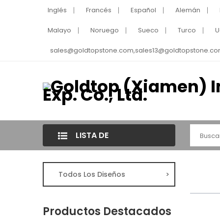
Inglés
Francés
Español
Alemán
Malayo
Noruego
Sueco
Turco
U
sales@goldtopstone.com,sales13@goldtopstone.co
LISTA DE
CATEGORÍAS
Todos Los Diseños
>
Productos Destacados