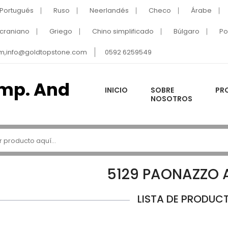
Portugués
Ruso
Neerlandés
Checo
Árabe
craniano
Griego
Chino simplificado
Búlgaro
Po
m,info@goldtopstone.com
0592 6259549
INICIO
SOBRE
PR
NOSOTROS
5129 PAONAZZO
LISTA DE PRODUC